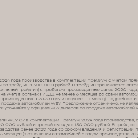
2024 года производства в комплектации Премиум, с учетом пр
ы по трейд-ин в 300 000 рублей. В трейд-ин принимаются авто
яльный трейд-ин) с пробегом, произведенные ранее 2020 года,
на учет) в органах ГИБДД не менее 6 месяцев до сдачи автомоби
произведенных в 2020 году и позднее — 1 месяц). Подробности 
 продаже автомобилей WEY. Предложение ограничено, не являе
сти уточняйте у официальных дилеров по продаже автомобилей 
ли WEY 07 в комплектации Премиум, 2024 года производства, 
00 000 рублей и прямой выгоды в 150 000 рублей. В трейд-ин
зводства ранее 2020 года со сроком владения и регистрации (по
6 месяцев (в отношении автомобилей с годом производства 202