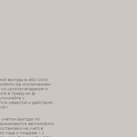
ямой выгоды в 450 000
мобили (за исключением
 со сроком владения и
ля в трейд-ин (в
уточняйте у
тся офертой и действует
WEY.
с учётом выгоды по
 принимаются автомобили
становки на учет) в
0 года и позднее – 1