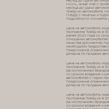
месяц) до сдачи автомоб
HAVAL, Great Wall с проб
месяца до сдачи автомоб
трейд-ин автомобиля, со
ГИБДД с печатью и подпи
Подробности уточняйте 
Цена на автомобиль моде
программе Трейд-ин в 3
ранее 2020 года со срок
отношении автомобилей с
качестве документов, по
необходимо предоставить
Предложение ограничено,
дилеров по продаже ав
Цена на автомобиль моде
программе Трейд-ин в 3
(за исключением брендов
со сроком владения и ре
автомобилей с годом про
Предложение ограничено,
дилеров по продаже авт
Цена на автомобиль моде
программе Трейд-ин в 3
(за исключением брендов
со сроком владения и ре