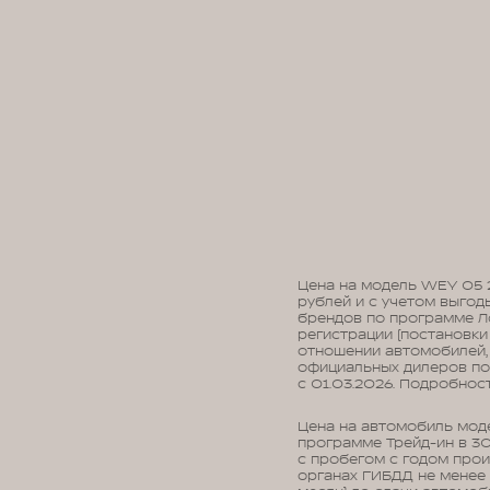
Цена на модель WEY 05 
рублей и с учетом выгод
брендов по программе Ло
регистрации (постановки 
отношении автомобилей, 
официальных дилеров по
с 01.03.2026. Подробно
Цена на автомобиль моде
программе Трейд-ин в 3
с пробегом с годом прои
органах ГИБДД не менее 