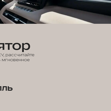
ятор
Y, рассчитайте
ь мгновенное
иль