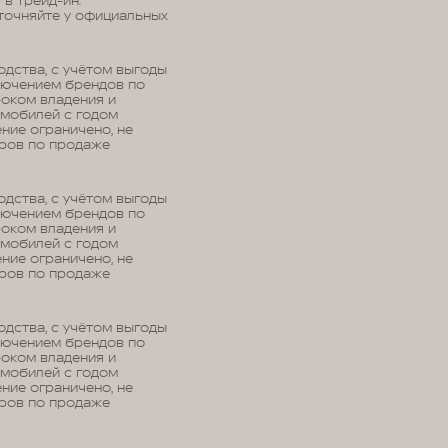
в трейд-ин.
уточняйте у официальных
дства, с учётом выгоды
лючением брендов по
роком владения и
омобилей с годом
ние ограничено, не
еров по продаже
дства, с учётом выгоды
лючением брендов по
роком владения и
омобилей с годом
ние ограничено, не
еров по продаже
дства, с учётом выгоды
лючением брендов по
роком владения и
омобилей с годом
ние ограничено, не
еров по продаже