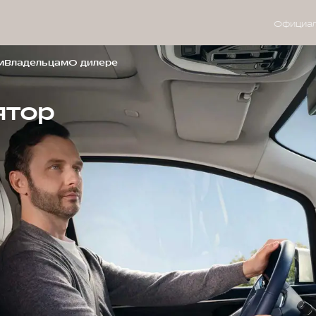
Официал
м
Владельцам
О дилере
ятор