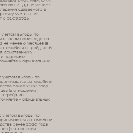
брендов TANK, WEY, ORA,
органах ГИБДД не менее 1
владения сдаваемого в
рточку учета ТС из
 с 01.03.2026.
с учётом выгоды по
м с годом производства
Д не менее 6 месяцев (в
автомобиля в трейд-ин. В
я, собственнику
 и подписью.
уточняйте у официальных
с учётом выгоды по
 принимаются автомобили
одства ранее 2020 года
яцев (в отношении
в трейд-ин.
уточняйте у официальных
с учётом выгоды по
 принимаются автомобили
одства ранее 2020 года
яцев (в отношении