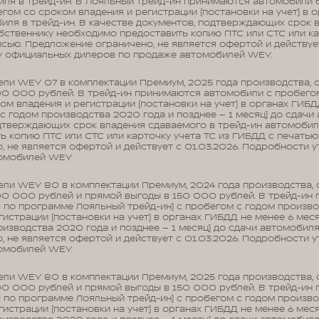
иля в трейд-ин. В Лояльный трейд-ин принимаются автомобили 
егом со сроком владения и регистрации (постановки на учет) в 
иля в трейд-ин. В качестве документов, подтверждающих срок 
бственнику необходимо предоставить копию ПТС или СТС или ка
сью. Предложение ограничено, не является офертой и действует
у официальных дилеров по продаже автомобилей WEY.
ли WEY 07 в комплектации Премиум, 2025 года производства, 
00 000 рублей. В трейд-ин принимаются автомобили с пробего
ом владения и регистрации (постановки на учет) в органах ГИБД
 годом производства 2020 года и позднее – 1 месяц) до сдачи 
дтверждающих срок владения сдаваемого в трейд-ин автомобил
 копию ПТС или СТС или карточку учета ТС из ГИБДД с печатью
 не является офертой и действует с 01.03.2026. Подробности 
томобилей WEY
ли WEY 80 в комплектации Премиум, 2024 года производства, 
00 000 рублей и прямой выгоды в 150 000 рублей. В трейд-ин
 по программе Лояльный трейд-ин) с пробегом с годом произв
гистрации (постановки на учет) в органах ГИБДД не менее 6 мес
изводства 2020 года и позднее – 1 месяц) до сдачи автомобиля 
 не является офертой и действует с 01.03.2026. Подробности 
омобилей WEY.
ли WEY 80 в комплектации Премиум, 2025 года производства, 
00 000 рублей и прямой выгоды в 150 000 рублей. В трейд-ин
 по программе Лояльный трейд-ин) с пробегом с годом произв
гистрации (постановки на учет) в органах ГИБДД не менее 6 мес