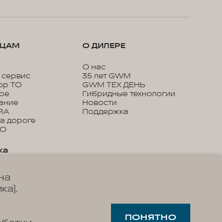
ЬЦАМ
О ДИЛЕРЕ
О нас
 сервис
35 лет GWM
ор ТО
GWM ТЕХ ДЕНЬ
кое
Гибридные технологии
ание
Новости
RA
Поддержка
а дороге
ТО
ка
онное
на
ие
 сервисы WEY
ка).
ва по
ции
ПОНЯТНО