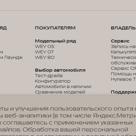
ЯД
ПОКУПАТЕЛЯМ
ВЛАДЕЛ
Модельный ряд
Сервис
WEY 05
Запись на
м
WEY 07
Калькулят
м Лаундж
WEY 80
Техничес
обслужив
Сервис O
Выбор автомобиля
Помощь н
Тест-драйв
Нулевое 
Конфигуратор
Автомобили в наличии
Сравнение моделей
Поддерж
Прайс-листы и каталоги
Гарантия
Дистанци
ты и улучшения пользовательского опыта 
управлен
Покупка
Цифровые
 веб-аналитики (в том числе Яндекс.Метри
Кредитный калькулятор
Подписки
Программы кредитования
ы соглашаетесь с применением указанных
Руководст
Корпоративным клиентам
файлов. Обработка вашей персональной
эксплуата
Специальные