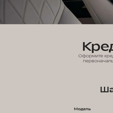
Кре
Оформите кред
первоначаль
Ша
Модель