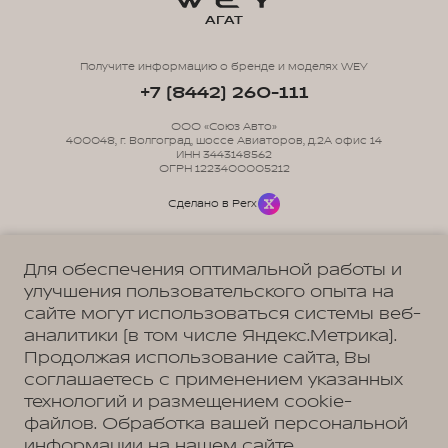
АГАТ
Получите информацию о бренде и моделях WEY
+7 (8442) 260-111
ООО «Союз Авто»
400048, г. Волгоград, шоссе Авиаторов, д.2А офис 14
ИНН 3443148562
ОГРН 1223400005212
Сделано в Perx
Для обеспечения оптимальной работы и
улучшения пользовательского опыта на
сайте могут использоваться системы веб-
Политика обработки персональных данных
Пользовательское соглашение
аналитики (в том числе Яндекс.Метрика).
Согласие на коммуникацию
Согласие на предоставление персональных данных третьим лицам
Продолжая использование сайта, Вы
Согласие на обработку ПД
соглашаетесь с применением указанных
технологий и размещением cookie-
файлов. Обработка вашей персональной
информации на нашем сайте
Адрес