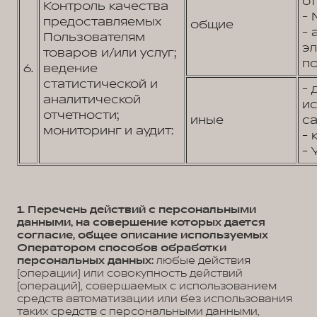
от
Контроль качества
- 
предоставляемых
общие
- 
Пользователям
э
товаров и/или услуг;
по
6.
ведение
статистической и
- 
аналитической
и
отчетности;
иные
са
мониторинг и аудит:
- 
- 
1. Перечень действий с персональными
данными, на совершение которых дается
согласие, общее описание используемых
Оператором способов обработки
персональных данных:
любые действия
(операции) или совокупность действий
(операций), совершаемых с использованием
средств автоматизации или без использования
таких средств с персональными данными,