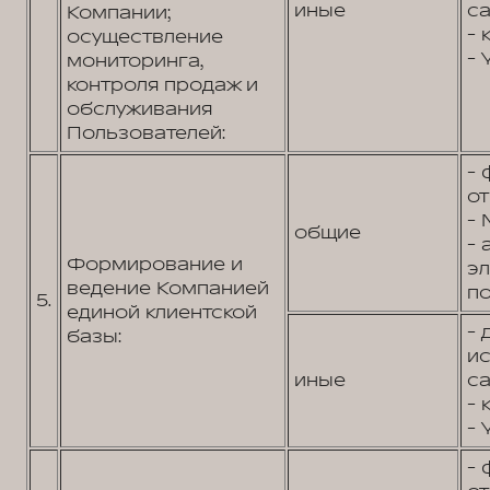
иные
са
Компании;
- 
осуществление
- 
мониторинга,
контроля продаж и
обслуживания
Пользователей:
- 
от
- 
общие
- 
Формирование и
э
ведение Компанией
по
5.
единой клиентской
- 
базы:
и
иные
са
- 
- 
- 