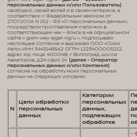
персональных данных и/или Пользователь)
свободно, своей волей и в своем интересе, в
соответствии с Федеральным законом от
27.07.2006 N 152 - ФЗ «О персональных данных»,
посредством проставления «галочки» в
соответствующем чек – боксе в на официальном
сайте « gwm-wey-agat-vlg.ru », подписываю
настоящее Согласие и выражаю ООО «Союз
Авто» ИНН 3443148562 ОГРН 1223400005212,
адрес юр. лица: 400048, г. Волгоград, шоссе
Авиаторов, д.2А офис 14
(далее - Оператор
персональных данных и/или Компания)
согласие на обработку моих персональных
данных на следующих условиях:
Категории
П
Цели обработки
персональных
п
N
персональных
данных,
д
данных
подлежащих
п
обработке
о
- 