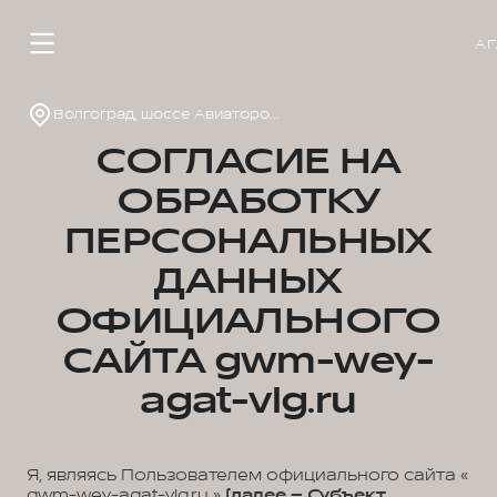
АГ
Волгоград, шоссе Авиаторов, д. 2г
СОГЛАСИЕ НА
ОБРАБОТКУ
ПЕРСОНАЛЬНЫХ
ДАННЫХ
ОФИЦИАЛЬНОГО
САЙТА gwm-wey-
agat-vlg.ru
Я, являясь Пользователем официального сайта «
gwm-wey-agat-vlg.ru »
(далее – Субъект