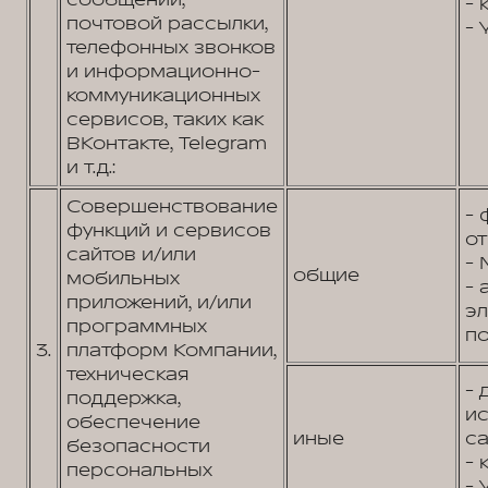
сообщений,
- 
почтовой рассылки,
- 
телефонных звонков
и информационно-
коммуникационных
сервисов, таких как
ВКонтакте, Telegram
и т.д.:
Совершенствование
- 
функций и сервисов
от
сайтов и/или
- 
общие
мобильных
- 
приложений, и/или
э
программных
по
3.
платформ Компании,
техническая
- 
поддержка,
и
обеспечение
иные
са
безопасности
- 
персональных
- 