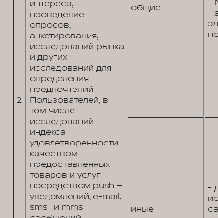
- 
интереса,
общие
- 
проведение
э
опросов,
по
анкетирования,
исследований рынка
и других
исследований для
определения
предпочтений
2.
Пользователей, в
том числе
исследований
индекса
удовлетворенности
качеством
предоставленных
товаров и услуг
посредством push –
- 
уведомлений, e-mail,
и
sms- и mms-
иные
са