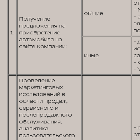
от
- 
общие
- 
Получение
э
предложения на
по
1.
приобретение
автомобиля на
- 
сайте Компании:
и
иные
са
- 
- 
Проведение
маркетинговых
исследований в
области продаж,
сервисного и
послепродажного
обслуживания,
- 
аналитика
от
пользовательского