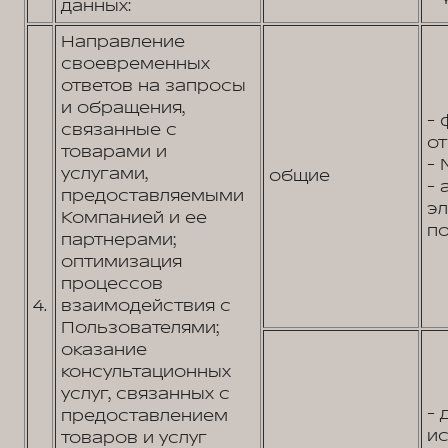
данных:
Направление
своевременных
ответов на запросы
и обращения,
- 
связанные с
от
товарами и
- 
услугами,
общие
- 
предоставляемыми
э
Компанией и ее
по
партнерами;
оптимизация
процессов
4.
взаимодействия с
Пользователями;
оказание
консультационных
услуг, связанных с
- 
предоставлением
и
товаров и услуг