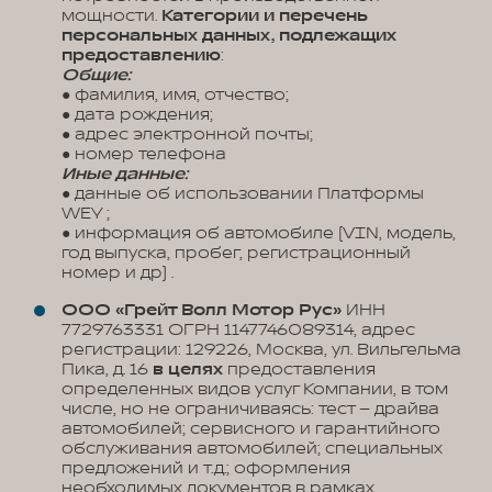
мощности.
Категории и перечень
персональных данных, подлежащих
предоставлению
:
Общие:
● фамилия, имя, отчество;
● дата рождения;
● адрес электронной почты;
● номер телефона
Иные данные:
● данные об использовании Платформы
WEY ;
● информация об автомобиле (VIN, модель,
год выпуска, пробег, регистрационный
номер и др) .
ООО «Грейт Волл Мотор Рус»
ИНН
7729763331 ОГРН 1147746089314, адрес
регистрации: 129226, Москва, ул. Вильгельма
Пика, д. 16
в целях
предоставления
определенных видов услуг Компании, в том
числе, но не ограничиваясь: тест – драйва
автомобилей; сервисного и гарантийного
обслуживания автомобилей; специальных
предложений и т.д.; оформления
необходимых документов в рамках