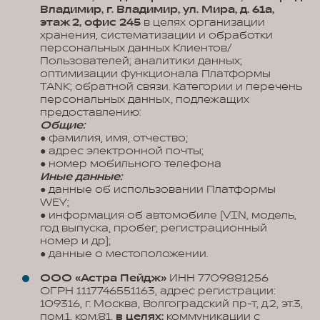
Владимир, г. Владимир, ул. Мира, д. 61а,
этаж 2, офис 245
в целях организации
хранения, систематизации и обработки
персональных данных Клиентов/
Пользователей; аналитики данных;
оптимизации функционала Платформы
TANK; обратной связи. Категории и перечень
персональных данных, подлежащих
предоставлению:
Общие:
● фамилия, имя, отчество;
● адрес электронной почты;
● номер мобильного телефона
Иные данные:
● данные об использовании Платформы
WEY;
● информация об автомобиле (VIN, модель,
год выпуска, пробег, регистрационный
номер и др);
● данные о местоположении.
ООО «Астра Пейдж»
ИНН 7709881256
ОГРН 1117746551163, адрес регистрации:
109316, г. Москва, Волгоградский пр-т, д.2, эт.3,
пом.1, ком.81,
в целях:
коммуникации с