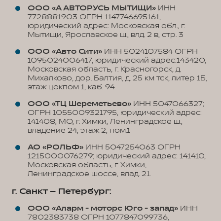
ООО «А АВТОРУСЬ МЫТИЩИ»
ИНН
7728881903 ОГРН 1147746695161,
юридический адрес: Московская обл., г.
Мытищи, Ярославское ш., влд. 2 в, стр. 3
ООО «Авто Сити»
ИНН 5024107584 ОГРН
1095024006417, юридический адрес:143420,
Московская область, г. Красногорск, д.
Михалково, дор. Балтия, д. 25 км тск, литер 1Б,
этаж цокпом 1, каб. 94
ООО «ТЦ Шереметьево»
ИНН 5047066327;
ОГРН 1055009321795, юридический адрес:
141408, МО, г. Химки, Ленинградское ш.,
владение 24, этаж 2, пом.1
АО «РОЛЬФ»
ИНН 5047254063 ОГРН
1215000076279; юридический адрес: 141410,
Московская область, г. Химки,
Ленинградское шоссе, влад. 21.
г. Санкт – Петербург:
ООО «Аларм - моторс Юго - запад»
ИНН
7802383738 ОГРН 1077847099736,