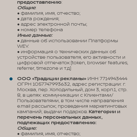
предоставлению
:
Общие
:
● фамилия, имя, отчество;
● дата рождения;
● адрес электронной почты;
● номер телефона
Иные данные:
● данные об использовании Платформы
WEY.
● информация о технических данных об
устройстве пользователя, его активности и
цифровой отпечаток (token, browser features,
referrer, timezone и т.д)
ООО «Традиции рекламы»
ИНН 7714943444
ОГРН 1057747993632, адрес регистрации: г.
Москва, пер. Холодильный, дом 3, корп.1, стр.
8, в целях: коммуникации с Клиентами/
Пользователями, в том числе направления
e.mail рассылок; проведения маркетинговых
кампаний; выдачи подарков.
Категории и
перечень персональных данных,
подлежащих предоставлению:
Общие:
● фамилия, имя, отчество;