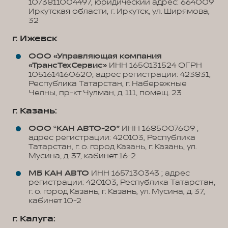
1073811004497, юридический адрес: 664009
Иркутская области, г. Иркутск, ул. Ширямова,
32
г. Ижевск
ООО «Управляющая компания
«ТрансТехСервис»
ИНН 1650131524 ОГРН
1051614160620; адрес регистрации: 423831,
Республика Татарстан, г. Набережные
Челны, пр-кт Чулман, д. 111, помещ. 23
г. Казань:
ООО “КАН АВТО-20”
ИНН 1685007609 ;
адрес регистрации: 420103, Республика
Татарстан, г. о. город Казань, г. Казань, ул.
Мусина, д. 37, кабинет 16-2
МБ КАН АВТО
ИНН 1657130343 ; адрес
регистрации: 420103, Республика Татарстан,
г. о. город Казань, г. Казань, ул. Мусина, д. 37,
кабинет 10-2
г. Калуга: