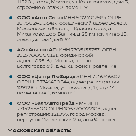
115201, город Москва, ул. Котляковская, дом 3,
строение 6, этаж 2, помещ. 9;
ООО «Авто Сити»
ИНН 5024107584 ОГРН
1095024006417, юридический адрес:143420,
Московская область, г. Красногорск, д.
Михалково, дор. Балтия, д. 25 км тск, литер 1Б,
этаж цокпом 1, каб. 94
АО «Авилон АГ»
ИНН 7705133757; ОГРН
1027700000151, юридический
адрес:109316,г. Москва, пр – кт
Волгоградский, д. 41, к.1, офис Правление
ООО «Центр Люберцы»
ИНН 7716746307
ОГРН 1137746450544; адрес регистрации:
129128, г. Москва, ул. Бажова, д. 17, стр. 14,
помещение 1, комната 1
ООО «БалтАвтоТрейд - М»
ИНН
7714255600 ОГРН 103770022103; адрес
регистрации: 121099, город Москва,
переулок Смоленский 2-й, дом 1/4, этаж 4
Московская область: