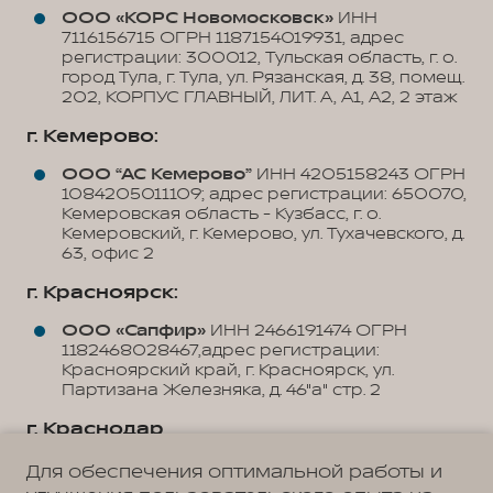
ООО «КОРС Новомосковск»
ИНН
7116156715 ОГРН 1187154019931, адрес
регистрации: 300012, Тульская область, г. о.
город Тула, г. Тула, ул. Рязанская, д. 38, помещ.
202, КОРПУС ГЛАВНЫЙ, ЛИТ. А, А1, А2, 2 этаж
г. Кемерово:
ООО “АС Кемерово”
ИНН 4205158243 ОГРН
1084205011109; адрес регистрации: 650070,
Кемеровская область - Кузбасс, г. о.
Кемеровский, г. Кемерово, ул. Тухачевского, д.
63, офис 2
г. Красноярск:
ООО «Сапфир»
ИНН 2466191474 ОГРН
1182468028467,адрес регистрации:
Красноярский край, г. Красноярск, ул.
Партизана Железняка, д. 46"а" стр. 2
г. Краснодар
ООО «Юг Авто Плюс»
ИНН 0107021677
Для обеспечения оптимальной работы и
ОГРН 1120107000067, юридический адрес: