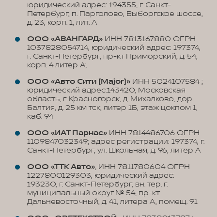
юридический адрес: 194355, г. Санкт-
Петербург, п. Парголово, Выборгское шоссе,
д. 23, корп. 1, лит. А
ООО «АВАНГАРД»
ИНН 7813167880 ОГРН
1037828054714, юридический адрес: 197374,
г. Санкт-Петербург, пр-кт Приморский, д. 54,
корп. 4 литер А;
ООО «Авто Сити (Major)»
ИНН 5024107584 ;
юридический адрес:143420, Московская
область, г. Красногорск, д. Михалково, дор.
Балтия, д. 25 км тск, литер 1Б, этаж цокпом 1,
каб. 94
ООО «ИАТ Парнас»
ИНН 7814486706 ОГРН
1109847032349; адрес регистрации: 197374, г.
Санкт-Петербург, ул. Школьная, д. 96, литер А
ООО «ТТК Авто»
, ИНН 7811780604 ОГРН
1227800129303, юридический адрес:
193230, г. Санкт-Петербург, вн. тер. г.
муниципальный округ № 54, пр-кт
Дальневосточный, д. 41, литера А, помещ. 91