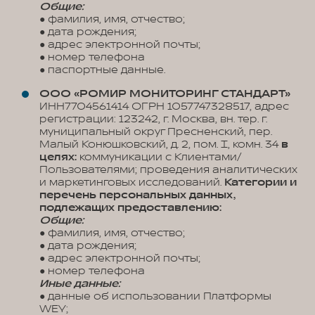
Общие:
● фамилия, имя, отчество;
● дата рождения;
● адрес электронной почты;
● номер телефона
● паспортные данные.
ООО «РОМИР МОНИТОРИНГ СТАНДАРТ»
ИНН7704561414 ОГРН 1057747328517, адрес
регистрации: 123242, г. Москва, вн. тер. г.
муниципальный округ Пресненский, пер.
Малый Конюшковский, д. 2, пом. I, комн. 34
в
целях:
коммуникации с Клиентами/
Пользователями; проведения аналитических
и маркетинговых исследований.
Категории и
перечень персональных данных,
подлежащих предоставлению:
Общие:
● фамилия, имя, отчество;
● дата рождения;
● адрес электронной почты;
● номер телефона
Иные данные:
● данные об использовании Платформы
WEY;