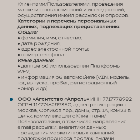
Клиентами/Пользователями, проведения
маркетинговых кампаний и исследований,
осуществления имейл рассылок и опросов.
Категории и перечень персональных
данных, подлежащих предоставлению:
Общие:
● фамилия, имя, отчество;
● дата рождения;
● адрес электронной почты;
● номер телефона
Иные данные:
● данные об использовании Платформы
WEY;
● информация об автомобиле (VIN, модель,
год выпуска, пробег, регистрационный
номер и др).
ООО «Агентство «Апрель»
ИНН 7717778982
ОГРН 1147746289350, адрес регистрации: г.
Москва, Орликов пер., дом 5, стр. 1А, ком.23 в
целях: коммуникации с Клиентами/
Пользователями, в том числе направления
e.mail рассылки; аналитики данных;
проведения маркетинговых кампаний,
поддержки процесса продаж, выдачи