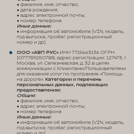
● фамилия, имя, отчество;
● дата рождения;
● адрес электронной почты;
● номер телефона
Иные данные:
● информация об автомобиле (VIN, модель,
год выпуска, пробег, регистрационный
номер и др).
ООО «АВП РУС»
ИНН 7715663136 ОГРН
1077759250788, адрес регистрации: 127473, г.
Москва, ул. Селезневская, д. 32 в целях
коммуникации с Клиентами/Пользователями
для оказания услуг по программе «Помощь
на дороге».
Категории и перечень
персональных данных, подлежащих
предоставлению:
Общие:
● фамилия, имя, отчество;
● адрес электронной почты;
● номер телефона
Иные данные:
● информация об автомобиле (VIN, модель,
год выпуска, пробег, регистрационный
номер и др).