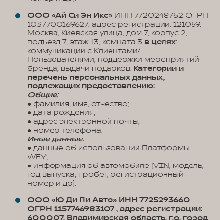
ООО «Ай Си Эн Икс»
ИНН 7720248752 ОГРН
1037700169627, адрес регистрации: 121059,
Москва, Киевская улица, дом 7, корпус 2,
подъезд 7, этаж 13, комната 3
в целях
:
коммуникации с Клиентами/
Пользователями, поддержки мероприятий
бренда, выдачи подарков.
Категории и
перечень персональных данных,
подлежащих предоставлению:
Общие:
● фамилия, имя, отчество;
● дата рождения;
● адрес электронной почты;
● номер телефона.
Иные данные:
● данные об использовании Платформы
WEY;
● информация об автомобиле (VIN, модель,
год выпуска, пробег, регистрационный
номер и др).
ООО «Ю Ди Пи Авто» ИНН 7725293660
ОГРН 1157746983107 , адрес регистрации:
600007, Владимирская область, г.о. город