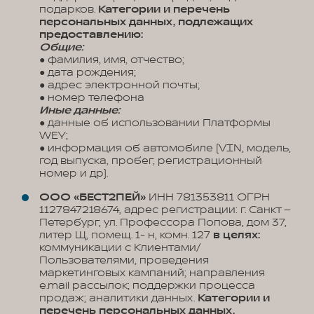
подарков.
Категории и перечень
персональных данных, подлежащих
предоставлению:
Общие:
● фамилия, имя, отчество;
● дата рождения;
● адрес электронной почты;
● номер телефона
Иные данные:
● данные об использовании Платформы
WEY;
● информация об автомобиле (VIN, модель,
год выпуска, пробег, регистрационный
номер и др).
ООО «БЕСТ2ПЕЙ»
ИНН 781353811 ОГРН
1127847218674, адрес регистрации: г. Санкт –
Петербург, ул. Профессора Попова, дом 37,
литер Щ, помещ. 1- н, комн. 127
в целях:
коммуникации с Клиентами/
Пользователями, проведения
маркетинговых кампаний; направления
e.mail рассылок; поддержки процесса
продаж; аналитики данных.
Категории и
перечень персональных данных,