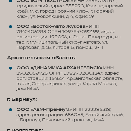
ООО «ОРГТЕХСТРОЙ»
ИНН 7838013787 ;
юридический адрес: 353290, Краснодарский
край, м. о. город Горячий Ключ, г. Горячий
Ключ, ул. Революции, д. 4, офис 19
ООО «Восток-Авто Жукова»
ИНН
7842406283 ОГРН 1097847092199; адрес
регистрации: 198096, г. Санкт-Петербург, вн.
тер. г. муниципальный округ Автово, ул.
Портовая, д. 15, литера Б, помещ. 2-Н
Архангельская область:
ООО «ДИНАМИКА АРХАНГЕЛЬСК»
ИНН
2902058926 ОГРН 1082902001247; адрес
регистрации: 164514, Архангельская область,
город Северодвинск, улица Карла Маркса,
дом № 46
г. Барнаул:
ООО «АЕМ-Премиум»
ИНН 222286318;
адрес регистрации: 656065, Алтайский край,
г. Барнаул, Павловский тракт, зд. 164А
г. Волгоград: