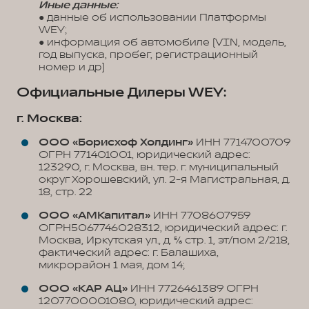
Иные данные:
● данные об использовании Платформы
WEY;
● информация об автомобиле (VIN, модель,
год выпуска, пробег, регистрационный
номер и др)
Официальные Дилеры WEY:
г. Москва:
ООО «Борисхоф Холдинг»
ИНН 7714700709
ОГРН 771401001, юридический адрес:
123290, г. Москва, вн. тер. г. муниципальный
округ Хорошевский, ул. 2-я Магистральная, д.
18, стр. 22
ООО «АМКапитал»
ИНН 7708607959
ОГРН5067746028312, юридический адрес: г.
Москва, Иркутская ул., д. 5/6 стр. 1, эт/пом 2/218,
фактический адрес: г. Балашиха,
микрорайон 1 мая, дом 14;
ООО «КАР АЦ»
ИНН 7726461389 ОГРН
1207700001080, юридический адрес: