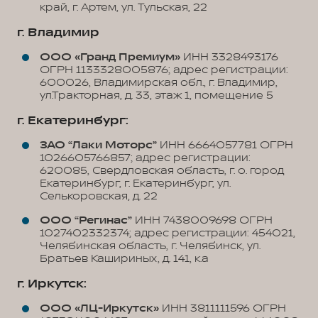
край, г. Артем, ул. Тульская, 22
г. Владимир
ООО «Гранд Премиум»
ИНН 3328493176
ОГРН 1133328005876; адрес регистрации:
600026, Владимирская обл., г. Владимир,
ул.Тракторная, д. 33, этаж 1, помещение 5
г. Екатеринбург:
ЗАО “Лаки Моторс”
ИНН 6664057781 ОГРН
1026605766857; адрес регистрации:
620085, Свердловская область, г. о. город
Екатеринбург, г. Екатеринбург, ул.
Селькоровская, д. 22
ООО “Регинас”
ИНН 7438009698 ОГРН
1027402332374; адрес регистрации: 454021,
Челябинская область, г. Челябинск, ул.
Братьев Кашириных, д. 141, к.а
г. Иркутск:
ООО «ЛЦ-Иркутск»
ИНН 3811111596 ОГРН