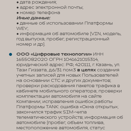
● дата рождения;
● адрес электронной почты;
● номер телефона
Иные данные:
● данные об использовании Платформы
WEY;
● информация об автомобиле (VIN, модель,
год выпуска, пробег, регистрационный
номер и др).
ООО «Цифровые технологии»
ИНН
1655082020 ОГРН 1041621015314,
юридический адрес: РФ, 420111, г. Казань, ул.
Тази Гиззата, д.6/31 пом.3
в целях
создания
учетных записей для новых Пользователей
на основании СТС и других документов;
проверки расходования пакетов трафика в
кабинете мобильного оператора; проверки
комплектации автомобиля на сайте
Компании; исправления ошибок работы
Платформы TANK: ошибка «Окна открыты»;
закончился трафик SIM-чипа
телематического устройств; информация об
автомобиле (пробег, объем топлива,
местоположение автомобиля, статус