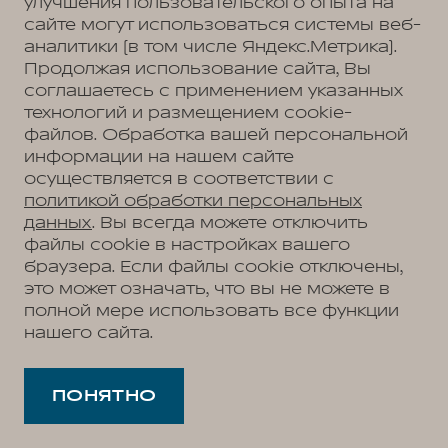
улучшения пользовательского опыта на
Республика Адыгея, аул Тахтамукай, ул.
сайте могут использоваться системы веб-
Краснодарская, 1
аналитики (в том числе Яндекс.Метрика).
ООО «Юг-Авто Холдинг»
ИНН 2312207999
Продолжая использование сайта, Вы
ОГРН 1132312011116; КПП 010701001 адрес
соглашаетесь с применением указанных
регистрации: 385140, Республика Адыгея
технологий и размещением cookie-
(Адыгея), р-н Тахтамукайский, аул Тахтамукай,
файлов. Обработка вашей персональной
ул. Краснодарская, стр. 1
информации на нашем сайте
г. Курск:
осуществляется в соответствии с
политикой обработки персональных
ООО “КОРС Новомосковск”
ИНН
данных
. Вы всегда можете отключить
7116156715; адрес регистрации: Тульская
область, г. о. город Тула, г. Тула, ул. Рязанская,
файлы cookie в настройках вашего
д. 38, помещ. 202, КОРПУС ГЛАВНЫЙ, ЛИТ. А,
браузера. Если файлы cookie отключены,
А1, А2, 2 этаж
это может означать, что вы не можете в
полной мере использовать все функции
г. Киров:
нашего сайта.
ООО «Сириус»
ИНН 5257216402 ОГРН
1235200031505; адрес регистрации:
603124, Нижегородская область, г. о. город
ПОНЯТНО
Нижний Новгород, г. Нижний Новгород,
Московское шоссе, д. 294Б, стр. 1, помещ. П1
офис 413