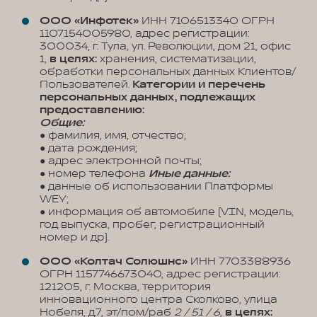
ООО «Инфотек»
ИНН 7106513340 ОГРН
1107154005980, адрес регистрации:
300034, г. Тула, ул. Революции, дом 21, офис
1,
в целях:
хранения, систематизации,
обработки персональных данных Клиентов/
Пользователей.
Категории и перечень
персональных данных, подлежащих
предоставлению:
Общие:
● фамилия, имя, отчество;
● дата рождения;
● адрес электронной почты;
● номер телефона
Иные данные:
● данные об использовании Платформы
WEY;
● информация об автомобиле (VIN, модель,
год выпуска, пробег, регистрационный
номер и др).
ООО «Колтач Солюшнс»
ИНН 7703388936
ОГРН 1157746673040, адрес регистрации:
121205, г. Москва, территория
инновационного центра Сколково, улица
Нобеля, д.7, эт/пом/раб
2 / 51 / 6
,
в целях: