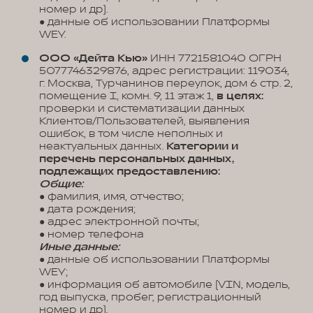
номер и др).
● данные об использовании Платформы
WEY.
ООО «Дейта Кью»
ИНН 7721581040 ОГРН
5077746329876, адрес регистрации: 119034,
г. Москва, Турчанинов переулок, дом 6 стр. 2,
помещение I, комн. 9, 11 этаж 1,
в целях:
проверки и систематизации данных
Клиентов/Пользователей, выявления
ошибок, в том числе неполных и
неактуальных данных.
Категории и
перечень персональных данных,
подлежащих предоставлению:
Общие:
● фамилия, имя, отчество;
● дата рождения;
● адрес электронной почты;
● номер телефона
Иные данные:
● данные об использовании Платформы
WEY;
● информация об автомобиле (VIN, модель,
год выпуска, пробег, регистрационный
номер и др).