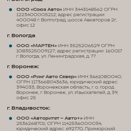
ООО «Союз Авто»
ИНН 3443148562 ОГРН
1223400005212; адрес регистрации:
400048 г. Волгоград, шоссе Авиаторов 2г,
офис 12
г. Вологда
ООО «МАРТЕН»
ИНН 3525206529 ОГРН
1083525009127; адрес регистрации: 160017
г. Вологда, ул. Ленинградская, д. 77
г. Воронеж:
ООО «Ринг Авто Север»
ИНН 3661080040;
ОГРН 1173668043636, юридический адрес:
394033, Воронежская область, г. о. город
Воронеж, г. Воронеж, ул. Изыскателей, д. 39,
офис 25
г. Владивосток:
ООО «Авторитет – Авто+»
ИНН
2536268701; ОГРН 1142536000034,
юридический адрес: 692770, Приморский