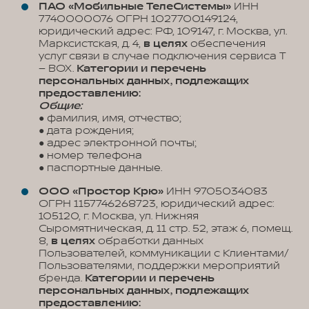
ПАО «Мобильные ТелеСистемы»
ИНН
7740000076 ОГРН 1027700149124,
юридический адрес: РФ, 109147, г. Москва, ул.
Марксистская, д. 4,
в целях
обеспечения
услуг связи в случае подключения сервиса T
– BOX.
Категории и перечень
персональных данных, подлежащих
предоставлению:
Общие:
● фамилия, имя, отчество;
● дата рождения;
● адрес электронной почты;
● номер телефона
● паспортные данные.
ООО «Простор Крю»
ИНН 9705034083
ОГРН 1157746268723, юридический адрес:
105120, г. Москва, ул. Нижняя
Сыромятническая, д. 11 стр. 52, этаж 6, помещ.
8,
в целях
обработки данных
Пользователей, коммуникации с Клиентами/
Пользователями, поддержки мероприятий
бренда.
Категории и перечень
персональных данных, подлежащих
предоставлению: