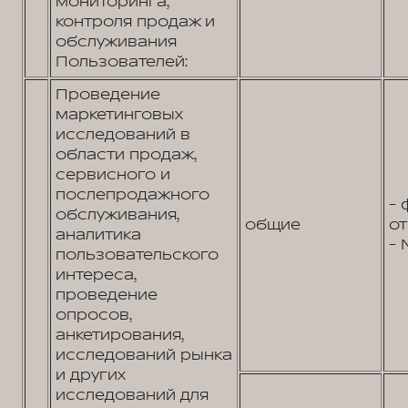
мониторинга,
контроля продаж и
обслуживания
Пользователей:
Проведение
маркетинговых
исследований в
области продаж,
сервисного и
послепродажного
- 
обслуживания,
общие
от
аналитика
- 
пользовательского
интереса,
проведение
опросов,
анкетирования,
исследований рынка
и других
исследований для