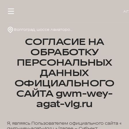
АГ
Волгоград, шоссе Авиаторов, д. 2г
СОГЛАСИЕ НА
ОБРАБОТКУ
ПЕРСОНАЛЬНЫХ
ДАННЫХ
ОФИЦИАЛЬНОГО
САЙТА gwm-wey-
agat-vlg.ru
Я, являясь Пользователем официального сайта «
gwm-wey-agat-vlg.ru » (далее – Субъект