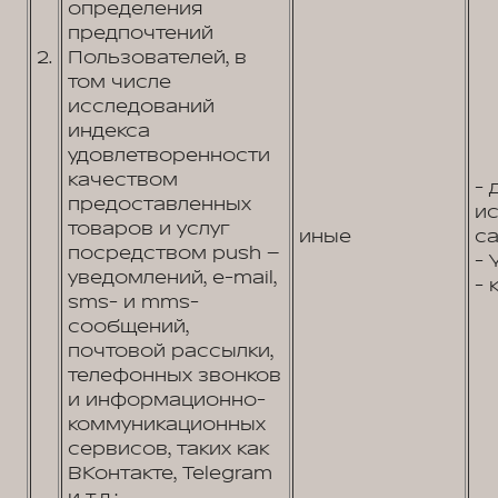
определения
предпочтений
2.
Пользователей, в
том числе
исследований
индекса
удовлетворенности
качеством
- 
предоставленных
и
товаров и услуг
иные
са
посредством push –
- 
уведомлений, e-mail,
- 
sms- и mms-
сообщений,
почтовой рассылки,
телефонных звонков
и информационно-
коммуникационных
сервисов, таких как
ВКонтакте, Telegram