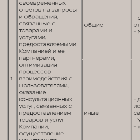
своевременных
ответов на запросы
и обращения,
- 
связанные с
общие
от
товарами и
- 
услугами,
предоставляемыми
Компанией и ее
партнерами,
оптимизация
процессов
1.
взаимодействия с
Пользователями,
оказание
консультационных
- 
услуг, связанных с
и
предоставлением
иные
са
товаров и услуг
- 
Компании,
- 
осуществление