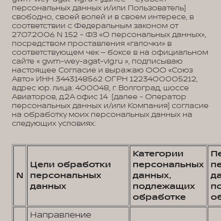
персональных данных и/или Пользователь)
свободно, своей волей и в своем интересе, в
соответствии с Федеральным законом от
27.07.2006 N 152 - ФЗ «О персональных данных»,
посредством проставления «галочки» в
соответствующем чек – боксе в на официальном
сайте « gwm-wey-agat-vlg.ru », подписываю
настоящее Согласие и выражаю ООО «Союз
Авто» ИНН 3443148562 ОГРН 1223400005212,
адрес юр. лица: 400048, г. Волгоград, шоссе
Авиаторов, д.2А офис 14 (далее - Оператор
персональных данных и/или Компания) согласие
на обработку моих персональных данных на
следующих условиях:
Категории
П
Цели обработки
персональных
п
N
персональных
данных,
д
данных
подлежащих
п
обработке
о
Направление