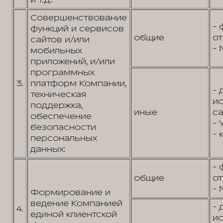
и т.д.:
Совершенствование
- 
функций и сервисов
общие
от
сайтов и/или
- 
мобильных
приложений, и/или
программных
3.
платформ Компании,
- 
техническая
и
поддержка,
иные
са
обеспечение
- 
безопасности
- 
персональных
данных:
- 
общие
от
- 
Формирование и
ведение Компанией
- 
4.
единой клиентской
и