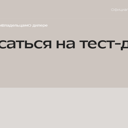
Официал
м
Владельцам
О дилере
саться на тест-