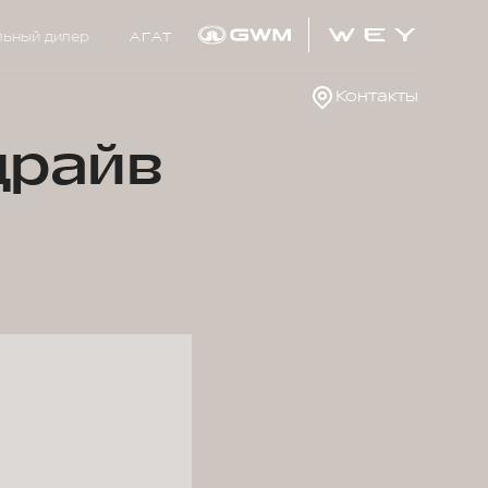
ьный дилер
АГАТ
Контакты
драйв