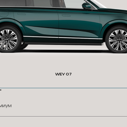
WEY 07
*
миум