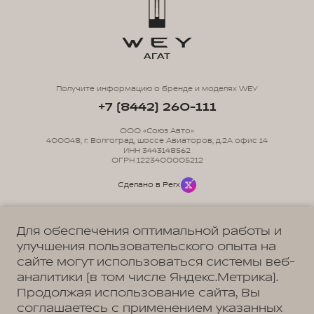
АГАТ
Получите информацию о бренде и моделях WEY
+7 (8442) 260-111
ООО «Союз Авто»
400048, г. Волгоград, шоссе Авиаторов, д.2А офис 14
ИНН 3443148562
ОГРН 1223400005212
Сделано в Perx
Для обеспечения оптимальной работы и
улучшения пользовательского опыта на
сайте могут использоваться системы веб-
Политика обработки персональных данных
Пользовательское соглашение
аналитики (в том числе Яндекс.Метрика).
Согласие на коммуникацию
Согласие на предоставление персональных данных третьим лицам
Продолжая использование сайта, Вы
Согласие на обработку ПД
соглашаетесь с применением указанных