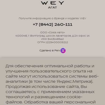
АГАТ
Получите информацию о бренде и моделях WEY
+7 (8442) 260-111
ООО «Союз Авто»
400048, г. Волгоград, шоссе Авиаторов, д.2А офис 14
ИНН 3443148562
ОГРН 1223400005212
Сделано в Perx
Для обеспечения оптимальной работы и
улучшения пользовательского опыта на
сайте могут использоваться системы веб-
Политика обработки персональных данных
Пользовательское соглашение
аналитики (в том числе Яндекс.Метрика).
Согласие на коммуникацию
Согласие на предоставление персональных данных третьим лицам
Продолжая использование сайта, Вы
Согласие на обработку ПД
соглашаетесь с применением указанных
технологий и размещением cookie-
файлов. Обработка вашей персональной